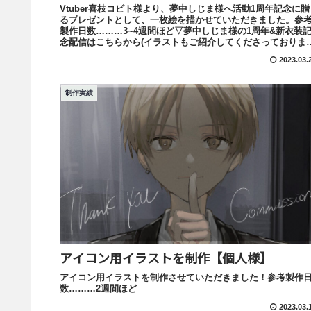
Vtuber喜枝コビト様より、夢中しじま様へ活動1周年記念に贈
るプレゼントとして、一枚絵を描かせていただきました。参
製作日数………3~4週間ほど▽夢中しじま様の1周年&新衣装
念配信はこちらから(イラストもご紹介してくださっておりま
す!)
2023.03.
制作実績
アイコン用イラストを制作【個人様】
アイコン用イラストを制作させていただきました！参考製作
数………2週間ほど
2023.03.