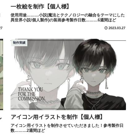
一枚絵を制作【個人様】
日
使用用途………小説(魔法とテクノロジーの融合をテーマにした
異世界小説/個人製作)の装画参考製作日数………6週間ほど
27
2023.03.27
制作実績
し
アイコン用イラストを制作【個人様】
アイコン用イラストを制作させていただきました！参考製作日
数………2週間ほど