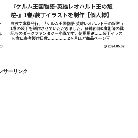
『ケルム王国物語-英雄レオハルト王の叛
逆-』1巻/装丁イラストを制作【個人様】
ト
白波文庫様発行、『ケルム王国物語-英雄レオハルト王の叛逆-』
1巻の装丁を制作させていただきました。征錬術師&魔術師の戦
ほ
記ものダークファンタジー小説です。使用用途……装丁イラス
ト/宣伝参考製作日数……………2ヶ月ほど商品ページ▽
28
2024.05.02
ンサーリンク