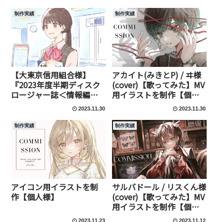
制作実績
制作実績
【大東京信用組合様】
アカイト(みきとP) / ヰ様
『2023年度半期ディスク
(cover)【歌ってみた】MV
ロージャー誌＜情報編
用イラストを制作【個人
＞』の表紙・中面カット
様】
2023.11.30
2023.11.30
イラストを制作【企業
様】
制作実績
制作実績
アイコン用イラストを制
サルバドール / リスくん様
作【個人様】
(cover)【歌ってみた】MV
用イラストを制作【個人
様】
2023.11.23
2023.11.12