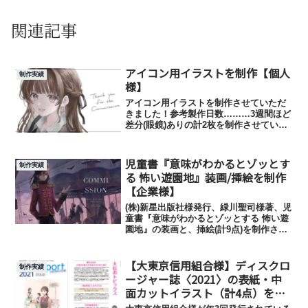
関連記事
アイコン用イラストを制作【個人
制作実績
様】
アイコン用イラストを制作させていただ
きました！参考製作日数………3週間ほど
差分(眼鏡)ありの計2枚を制作させていた
だきました！
児童書『意味がわかるとゾッとす
制作実績
る 怖い遊園地』装画/挿絵を制作
【企業様】
(株)新星出版社様発行、緑川聖司様著、児
童書『意味がわかるとゾッとする 怖い遊
園地』の装画と、挿絵(計9点)を制作させ
ていただきました。表紙イラスト表紙挿
絵(画像をクリックすると拡大します）い
【大東京信用組合様】ディスクロ
ただいた見本本です(画像をクリックする
制作実績
と拡大しま...
ージャー誌〈2021〉の表紙・中
面カットイラスト（計4点）を制
作【企業様】