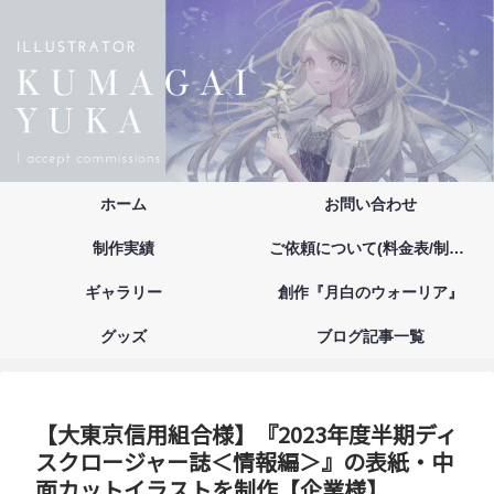
ホーム
お問い合わせ
制作実績
ご依頼について(料金表/制作の流れ/注意事項/お支払い方法)
ギャラリー
創作『月白のウォーリア』
グッズ
ブログ記事一覧
【大東京信用組合様】『2023年度半期ディ
スクロージャー誌＜情報編＞』の表紙・中
面カットイラストを制作【企業様】