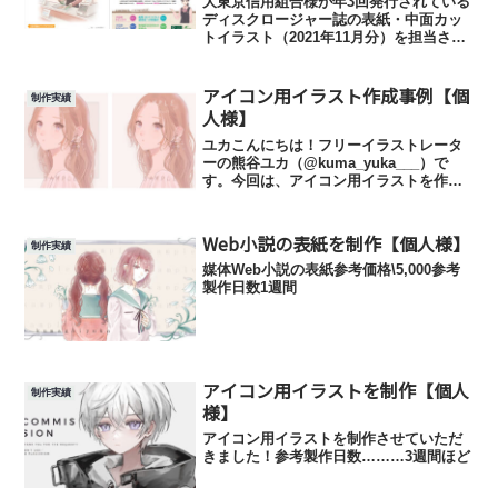
大東京信用組合様が年3回発行されている
ディスクロージャー誌の表紙・中面カッ
トイラスト（2021年11月分）を担当させ
ていただきました。参考URL…………半
期ディスクロージャー｜ディスクロージ
アイコン用イラスト作成事例【個
ャー｜大東京信用組合について｜大東京
制作実績
信用組合 (d...
人様】
ユカこんにちは！フリーイラストレータ
ーの熊谷ユカ（@kuma_yuka___）で
す。今回は、アイコン用イラストを作成
させていただきました！ヒアリング&見積
りご依頼主様のお餅様から、今回は
SKIMAよりお問い合わせをいただきまし
Web小説の表紙を制作【個人様】
制作実績
た。熊谷ユカ様...
媒体Web小説の表紙参考価格\5,000参考
製作日数1週間
アイコン用イラストを制作【個人
制作実績
様】
アイコン用イラストを制作させていただ
きました！参考製作日数………3週間ほど