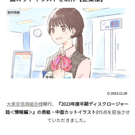
制作実績
2023.11.30
大東京信用組合様
発行、
『2023年度半期ディスクロージャー
誌＜情報編＞』の表紙・中面カットイラスト
計5点を担当させ
ていただきました。