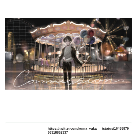
https://twitter.com/kuma_yuka___/status/16488879
66318862337