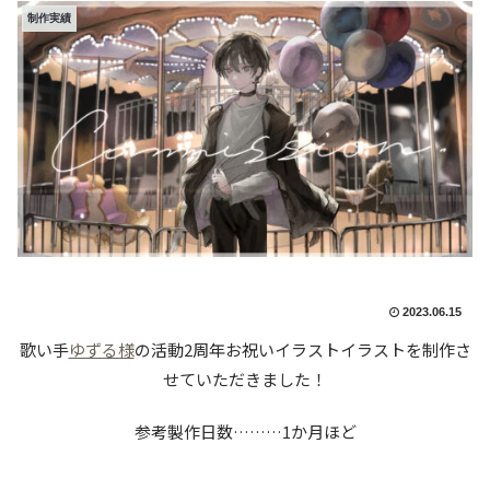
制作実績
2023.06.15
歌い手
ゆずる様
の活動2周年お祝いイラストイラストを制作さ
せていただきました！
参考製作日数………1か月ほど