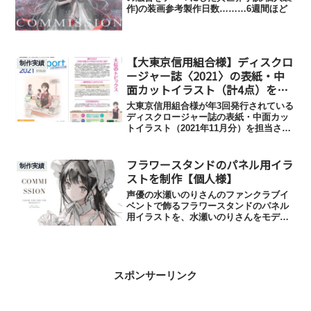
作)の装画参考製作日数………6週間ほど
【大東京信用組合様】ディスクロ
制作実績
ージャー誌〈2021〉の表紙・中
面カットイラスト（計4点）を制
作【企業様】
大東京信用組合様が年3回発行されている
ディスクロージャー誌の表紙・中面カッ
トイラスト（2021年11月分）を担当させ
ていただきました。参考URL…………半
期ディスクロージャー｜ディスクロージ
フラワースタンドのパネル用イラ
ャー｜大東京信用組合について｜大東京
制作実績
信用組合 (d...
ストを制作【個人様】
声優の水瀬いのりさんのファンクラブイ
ベントで飾るフラワースタンドのパネル
用イラストを、水瀬いのりさんをモデル
に制作させていただきました！参考製作
日数………3週間ほど使用用途………フラ
ワースタンドのパネル用イラスト
スポンサーリンク