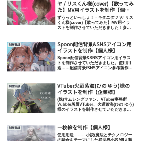
ヤ / リスくん様(cover)【歌ってみ
た】MV用イラストを制作【個人
様】
ずうっといっしょ！ - キタニタツヤ/ リス
くん様(cover)【歌ってみた】MV用イラ
ストを制作させていただきました！参考
製作日数………4週間ほど使用用途………
MV用イラスト
Spoon配信背景&SNSアイコン用
制作実績
イラストを制作【個人様】
Spoon配信背景&SNSアイコン用イラス
トを制作させていただきました。使用用
途……配信背景/SNSアイコン参考製作日
数………1ヶ月ほど
VTuber火迺紫海(ひの ゆう)様の
制作実績
イラストを制作【企業様】
(株)サムシングファン、VTuber事務所
Vubble所属VTuber、火迺紫海(ひの ゆう)
様のイラストを制作させていただきまし
た！参考製作日数………4週間ほど使用用
途………youtubeのサムネイル、配信中
の待ち時間、youtube各V...
一枚絵を制作【個人様】
制作実績
使用用途………小説(魔法とテクノロジー
の融合をテーマにした異世界小説/個人製