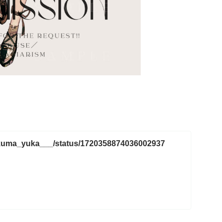
m/kuma_yuka___/status/1720358874036002937