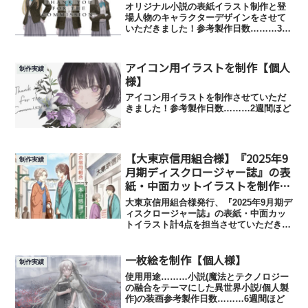
オリジナル小説の表紙イラスト制作と登
場人物のキャラクターデザインをさせて
いただきました！参考製作日数………3週
間ほど表紙イラストキャラクターデザイ
ン
アイコン用イラストを制作【個人
制作実績
様】
アイコン用イラストを制作させていただ
きました！参考製作日数………2週間ほど
【大東京信用組合様】『2025年9
制作実績
月期ディスクロージャー誌』の表
紙・中面カットイラストを制作
【企業様】
大東京信用組合様発行、『2025年9月期デ
ィスクロージャー誌』の表紙・中面カッ
トイラスト計4点を担当させていただきま
した。大東京信用組合様HP▽半期ディス
クロージャー｜ディスクロージャー｜大
一枚絵を制作【個人様】
東京信用組合について｜大東京信用組合
制作実績
使用用途……『...
使用用途………小説(魔法とテクノロジー
の融合をテーマにした異世界小説/個人製
作)の装画参考製作日数………6週間ほど