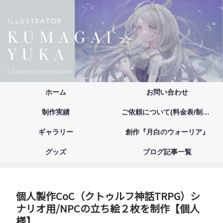
ホーム
お問い合わせ
制作実績
ご依頼について(料金表/制作の流れ/注意事項/お支払い方法)
ギャラリー
創作『月白のウォーリア』
グッズ
ブログ記事一覧
個人製作CoC（クトゥルフ神話TRPG）シ
ナリオ用/NPCの立ち絵２枚を制作【個人
様】