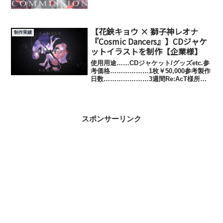
【花鋏キョウ × 獅子神レオナ
制作実績
『Cosmic Dancers』】CDジャケ
ットイラストを制作【企業様】
使用用途……CDジャケット/グッズetc.参
考価格………………1枚￥50,000参考製作
日数…………………3週間Re:AcT様所属
バーチャルアーティスト、 花鋏キョウ様
&獅子神レオナ様の2ndデュエットシング
ル 『Cosmic Dancer...
スポンサーリンク