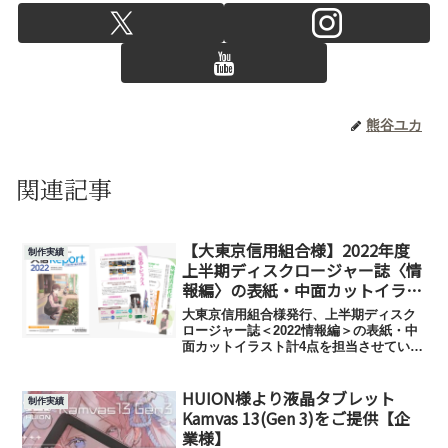
熊谷ユカ
関連記事
【大東京信用組合様】2022年度
制作実績
上半期ディスクロージャー誌〈情
報編〉の表紙・中面カットイラス
トを制作【企業様】
大東京信用組合様発行、上半期ディスク
ロージャー誌＜2022情報編＞の表紙・中
面カットイラスト計4点を担当させていた
だきました。参考URL…………半期ディ
スクロージャー｜ディスクロージャー｜
HUION様より液晶タブレット
大東京信用組合について｜大東京信用組
制作実績
合 (daisi...
Kamvas 13(Gen 3)をご提供【企
業様】