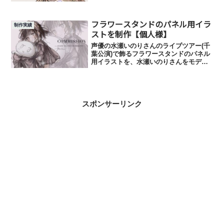
ただきました！参考製作日数………3週間
ほど使用用途………フラワースタンドの
パネル用イラスト
フラワースタンドのパネル用イラ
制作実績
ストを制作【個人様】
声優の水瀬いのりさんのライブツアー(千
葉公演)で飾るフラワースタンドのパネル
用イラストを、水瀬いのりさんをモデル
に制作させていただきました。等身キャ
ラ、SDキャラの2種類です。参考製作日
数………3～4週間ほど使用用途………フ
ラワースタンドの...
スポンサーリンク