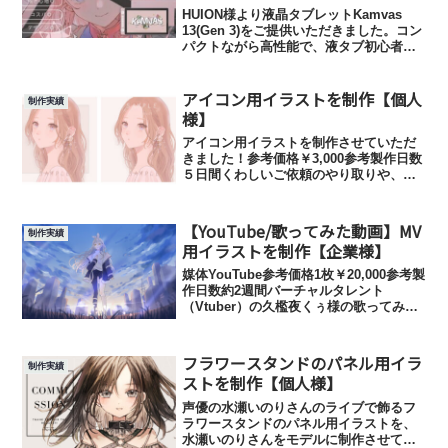
HUION様より液晶タブレットKamvas
13(Gen 3)をご提供いただきました。コン
パクトながら高性能で、液タブ初心者の
私でも使いやすい製品だと感じました。
Kamvas 13(Gen 3)を使用し制作したイラ
アイコン用イラストを制作【個人
スト商品ページ（HUION...
制作実績
様】
アイコン用イラストを制作させていただ
きました！参考価格￥3,000参考製作日数
５日間くわしいご依頼のやり取りや、イ
ラスト制作の流れにつきましては、こち
らの記事（↓）で紹介させていただいてお
ります。
【YouTube/歌ってみた動画】MV
制作実績
用イラストを制作【企業様】
媒体YouTube参考価格1枚￥20,000参考製
作日数約2週間バーチャルタレント
（Vtuber）の久檻夜くぅ様の歌ってみた
動画【群青/YOASOBI】のMVイラストを
担当させていただきました。ユカとって
も綺麗な歌声と素敵な編集で、感動し
フラワースタンドのパネル用イラ
制作実績
ま...
ストを制作【個人様】
声優の水瀬いのりさんのライブで飾るフ
ラワースタンドのパネル用イラストを、
水瀬いのりさんをモデルに制作させてい