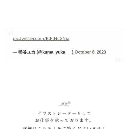
pic.twitter.com/fCFlNcGNia
— 熊谷ユカ (@kuma_yuka___)
October 8, 2023