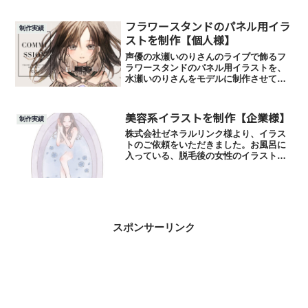
ト参考製作日数……………３～4週間ほど
完成イラスト『 オフィーリ...
フラワースタンドのパネル用イラ
制作実績
ストを制作【個人様】
声優の水瀬いのりさんのライブで飾るフ
ラワースタンドのパネル用イラストを、
水瀬いのりさんをモデルに制作させてい
ただきました！参考製作日数………3週間
ほど使用用途………フラワースタンドの
パネル用イラスト
美容系イラストを制作【企業様】
制作実績
株式会社ゼネラルリンク様より、イラス
トのご依頼をいただきました。お風呂に
入っている、脱毛後の女性のイラストを
制作させていただきました！媒体SNS広
告参考価格￥2,000参考製作日数2日間
スポンサーリンク