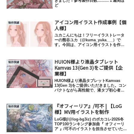
きました！参考製作日数………１週間ほ
ど
アイコン用イラスト作成事例【個
制作実績
人様】
ユカこんにちは！フリーイラストレータ
ーの熊谷ユカ（@kuma_yuka___）で
す。今回は、アイコン用イラストを作成
させていただきました！ヒアリング&見積
りご依頼主様のお餅様から、今回は
SKIMAよりお問い合わせをいただきまし
HUION様より液晶タブレット
制作実績
た。熊谷ユカ様...
Kamvas 13(Gen 3)をご提供【企
業様】
HUION様より液晶タブレットKamvas
13(Gen 3)をご提供いただきました。コン
パクトながら高性能で、液タブ初心者の
私でも使いやすい製品だと感じました。
Kamvas 13(Gen 3)を使用し制作したイラ
『オフィーリア』/可不 | 【LoG
スト商品ページ（HUION...
制作実績
様】MV用イラストを制作
LoG様(/@log-bg3iz) のボカコレ2026冬
TOP100ランキング参加曲『 オフィーリ
ア 』/可不のイラストを担当させていただ
きました。使用用途…………MV用イラス