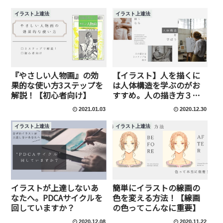
イラスト上達法
イラスト上達法
『やさしい人物画』の効
【イラスト】人を描くに
果的な使い方3ステップを
は人体構造を学ぶのがお
解説！【初心者向け】
すすめ。人の描き方３ス
テップも紹介。
2021.01.03
2020.12.30
イラスト上達法
イラスト上達法
イラストが上達しないあ
簡単にイラストの線画の
なたへ。PDCAサイクルを
色を変える方法！【線画
回していますか？
の色ってこんなに重要】
2020.12.08
2020.11.22