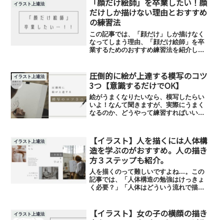
「顔だけ絵師」を卒業したい！顔
イラスト上達法
だけしか描けない理由とおすすめ
の練習法
この記事では、「顔だけ」しか描けなく
なってしまう理由、「顔だけ絵師」を卒
業するためのおすすめ練習法を紹介しま
す。実は私も昔は顔ばかり描いていて体
を含む全体のイラストが全然描けません
圧倒的に絵が上達する模写のコツ
でしたが、今回紹介する練習法を継続し
イラスト上達法
たことでかなり描けるようになりまし
3つ【意識するだけでOK】
た！
絵がうまくなりたいなら、模写したらい
いよ！なんて聞きますが、実際にうまく
なるのか、どうやって練習すればいいの
か、わからなかったりしますよね。この
記事では、模写をするメリット・模写の
コツ・模写する対象物など、模写に関す
【イラスト】人を描くには人体構
イラスト上達法
る情報を紹介していきます。
造を学ぶのがおすすめ。人の描き
方３ステップも紹介。
人を描くのって難しいですよね…。この
記事では、「人体構造の勉強はけっきょ
く必要？」「人体はどういう流れで描け
ばいい？」「人体構造を勉強するのにお
すすめの本やサイトは？」などの疑問に
【イラスト】女の子の横顔の描き
こたえます。今よりも人を上手に描ける
イラスト上達法
ようになりたい人におすすめの記事で