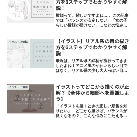
方を8ステップでわかりやすく解
す。
説！
横顔って、難しいですよね….。この記事
では「バランスが安定しない」「女の子
らしい横顔が描けない」…などの悩みを
抱える方向けに、女の子の横顔の描き方
をわかりやすく8ステップで解説します！
【イラスト】リアル系の目の描き
また、横顔をより女の子らしく見せるポ
イラスト上達法
イントもご紹介します。
方を6ステップでわかりやすく解
説！
最近は、リアル系の絵柄が流行ってきま
したよね！アニメ風のかわいらしい目で
はなく、リアル系の少し大人っぽい目に
挑戦してみたいという方も多いは
ず…！…ということで、この記事では、
イラストってどこから描くのが正
リアル系の目の描き方を6ステップでわか
イラスト上達法
りやすく解説します。
解？【全体から細部へを意識しよ
う】
「イラストを描くときの正しい順番を知
りたい」「どこから描けば、バランスが
良くなるの？」こんな悩みにこたえる記
事です。効率のよい順番でイラストを描
くには「全体から細部へ」を意識するこ
とが大切です。この記事では、「全体か
ら細部へ」をおすすめする理由、具体的