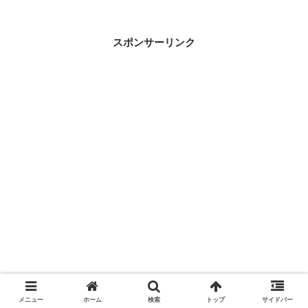
くには「全体から細部へ」を意識するこ
とが大切です。この記事では、「全体か
ら細部へ」をおすすめする理由、具体的
スポンサーリンク
な描く順番を解説！
メニュー
ホーム
検索
トップ
サイドバー