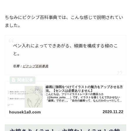
ちなみにピクシブ百科事典では、こんな感じで説明されてい
ました。
ペン入れによってできあがる、線画を構成する線のこ
と。
引用：
ピクシブ百科事典
線画に強弱をつけてイラストの魅力をアップさせる方
法。【センスは必要ありません】
こんにちは。フリーイラストレーターの熊谷ユカ
（@kuma_yuka___）です。イラストを描くうえで欠かせない
「線画」ですが…。「自分の線画って、なんだかのっぺりしてい
るなあ。」「うまい人のイラストって、線画に強弱がついてる気
がする…。」「...
2020.11.22
housek1a0.com