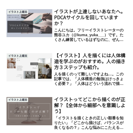
挑戦してみたいという方も多いは
ず…！…ということで、この記事では、
イラストが上達しないあなたへ。
リアル系の目の描き方を6ステップでわか
イラスト上達法
りやすく解説します。
PDCAサイクルを回しています
か？
こんにちは。フリーイラストレーターの
熊谷ユカ（@kuma_yuka___）です。た
くさん練習しているはずなのに、ぜんぜ
んイラストが上達しない…。イラストの
上達法が知りたい！やっぱり独学だと厳
【イラスト】人を描くには人体構
しいのかな…学校に行ったほうがいい？
イラスト上達法
今回は、こんな...
造を学ぶのがおすすめ。人の描き
方３ステップも紹介。
人を描くのって難しいですよね…。この
記事では、「人体構造の勉強はけっきょ
く必要？」「人体はどういう流れで描け
ばいい？」「人体構造を勉強するのにお
すすめの本やサイトは？」などの疑問に
イラストってどこから描くのが正
こたえます。今よりも人を上手に描ける
イラスト上達法
ようになりたい人におすすめの記事で
解？【全体から細部へを意識しよ
す。
う】
「イラストを描くときの正しい順番を知
りたい」「どこから描けば、バランスが
良くなるの？」こんな悩みにこたえる記
事です。効率のよい順番でイラストを描