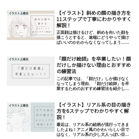
【イラスト】斜めの顔の描き方を
イラスト上達法
11ステップで丁寧にわかりやすく
解説！
正面顔は描けるけど、斜めを向いた顔を
描こうとすると、途端にどうやって描け
ばいいのかわからなくなってしまう…な
んていう方、けっこう多いのではないで
しょうか。この記事では、基本的な斜め
「顔だけ絵師」を卒業したい！顔
の顔の描き方をわかりやすく11ステップ
イラスト上達法
で解説します！
だけしか描けない理由とおすすめ
の練習法
この記事では、「顔だけ」しか描けなく
なってしまう理由、「顔だけ絵師」を卒
業するためのおすすめ練習法を紹介しま
す。実は私も昔は顔ばかり描いていて体
を含む全体のイラストが全然描けません
【イラスト】リアル系の目の描き
でしたが、今回紹介する練習法を継続し
イラスト上達法
たことでかなり描けるようになりまし
方を6ステップでわかりやすく解
た！
説！
最近は、リアル系の絵柄が流行ってきま
したよね！アニメ風のかわいらしい目で
はなく、リアル系の少し大人っぽい目に