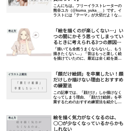
こんにちは。フリーイラストレーターの
熊谷ユカ（@kuma_yuka___）です。イ
ラストには「テーマ」が大切だよ！なん
てよく聞きますが、みなさんはテーマに
ついて考えたこと、ありますか？そもそ
「絵を描くのが楽しくない…」い
もテーマって何？テーマ？そんなの決め
考え方
るメリットある...
つの間にかそう思ってしまってい
るときに考えられる3つの原因と
対処法
「描いても全然うまくならないし、もう
描きたくない…」「昔はもっと楽しく絵
を描けていたのに、最近は全く絵を楽し
めない…」今回は、こんな悩みにこたえ
る記事です。この記事では、絵を描くの
「顔だけ絵師」を卒業したい！顔
が楽しくなくなってしまう3つのパターン
イラスト上達法
とその対処法についてお話します。
だけしか描けない理由とおすすめ
の練習法
この記事では、「顔だけ」しか描けなく
なってしまう理由、「顔だけ絵師」を卒
業するためのおすすめ練習法を紹介しま
す。実は私も昔は顔ばかり描いていて体
を含む全体のイラストが全然描けません
絵を描く気力がなくなるのは、
でしたが、今回紹介する練習法を継続し
考え方
たことでかなり描けるようになりまし
○○が少なくなっているからかも
た！
しれない