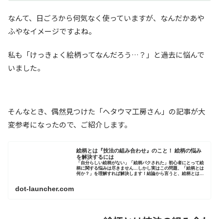
なんて、日ごろから何気なく使っていますが、なんだかあや
ふやなイメージですよね。
私も「けっきょく絵柄ってなんだろう…？」と過去に悩んで
いました。
そんなとき、偶然見つけた「ヘタウマ工房さん」の記事が大
変参考になったので、ご紹介します。
絵柄とは『技法の組み合わせ』のこと！ 絵柄の悩み
を解決するには
「自分らしい絵柄がない」「絵柄パクされた」初心者にとって絵
柄に関する悩みは尽きません…しかし実はこの問題、「絵柄とは
何か？」を理解すれば解決します！結論から言うと、絵柄とは技
法の組み合わせのことです！
dot-launcher.com