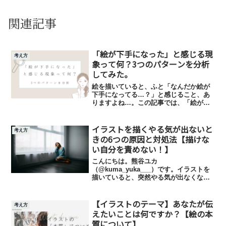
関連記事
「絵が下手になった」と感じる現
考え方
象って何？3つのパターンを分析
してみた。
絵を描いていると、ふと「なんだか絵が
下手になってる…？」と感じること、あ
りますよね…。この記事では、「絵が下
手になった」と感じる現象が起こるとき
の3つのパターン、パターン別解決法につ
イラストを描くやる気が出ないと
いてお話します。
考え方
きの6つの原因と対処法【描けな
い自分を責めない！】
こんにちは。熊谷ユカ
（@kuma_yuka___）です。イラストを
描いていると、突然やる気が出なくなる
こと、ありませんか？熊谷ユカ私はとき
どきあります…。やる気が出ないとき
【イラストのテーマ】あなたが伝
は、焦りますよね。どうしたらこの状況
考え方
から抜けられるの…！？そんなとき...
えたいことは何ですか？【絵の本
質について】