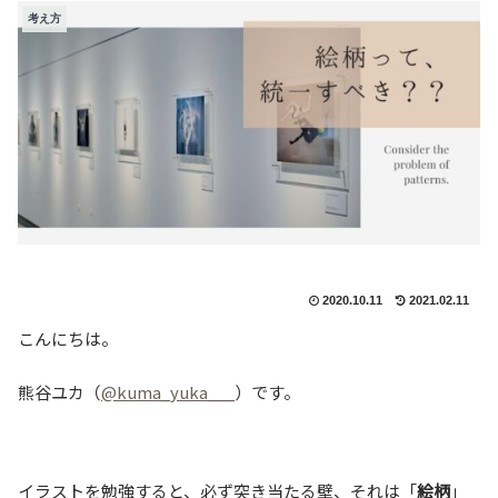
考え方
2020.10.11
2021.02.11
こんにちは。
熊谷ユカ（
@kuma_yuka___
）です。
イラストを勉強すると、必ず突き当たる壁、それは「
絵柄
」