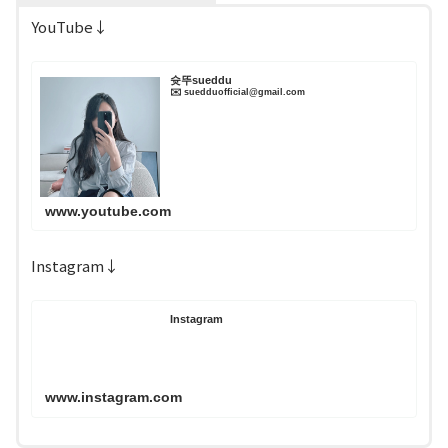
YouTube↓
슛뚜sueddu
✉️ suedduofficial@gmail.com
www.youtube.com
Instagram↓
Instagram
www.instagram.com