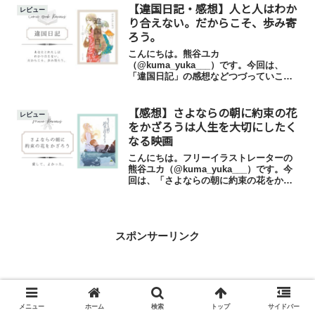
【違国日記・感想】人と人はわか
が、ようやく見れた…！笑いあり涙あり
レビュー
の映画でしたよ～！熊谷ユカ見てよ...
り合えない。だからこそ、歩み寄
ろう。
こんにちは。熊谷ユカ
（@kuma_yuka___）です。今回は、
「違国日記」の感想などつづっていこう
かなと思います。一言でいうと、「読ん
でよかった」です。ぜひ、いろんな人に
【感想】さよならの朝に約束の花
読んでほしい物語だなあと感じました。
レビュー
この記事では、「違国日記」の基本...
をかざろうは人生を大切にしたく
なる映画
こんにちは。フリーイラストレーターの
熊谷ユカ（@kuma_yuka___）です。今
回は、「さよならの朝に約束の花をかざ
ろう」（以下：さよ朝）という映画をご
紹介します。１年半ほど前に、ネット上
で絶賛されているのを何度か見かけて気
になり、DVD...
スポンサーリンク
メニュー
ホーム
検索
トップ
サイドバー