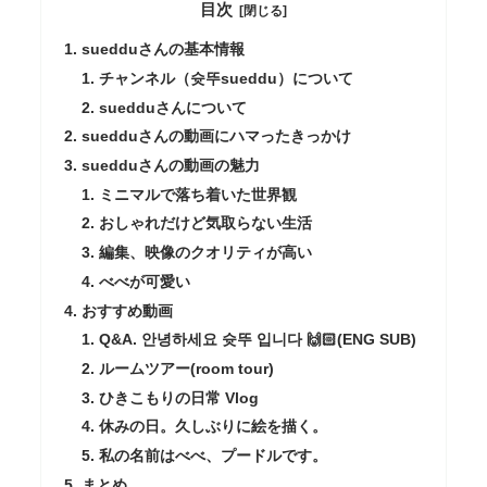
目次
suedduさんの基本情報
チャンネル（슛뚜sueddu）について
suedduさんについて
suedduさんの動画にハマったきっかけ
suedduさんの動画の魅力
ミニマルで落ち着いた世界観
おしゃれだけど気取らない生活
編集、映像のクオリティが高い
べべが可愛い
おすすめ動画
Q&A. 안녕하세요 슛뚜 입니다 🙌🏻(ENG SUB)
ルームツアー(room tour)
ひきこもりの日常 Vlog
休みの日。久しぶりに絵を描く。
私の名前はべべ、プードルです。
まとめ