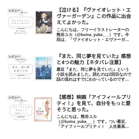
る、おすすめの韓国漫画を10個、紹介し
ていきたいと思います。
【泣ける】『ヴァイオレット・エ
レビュー
ヴァーガーデン』この作品に出会
えてよかった。
こんにちは。フリーイラストレーターの
熊谷ユカ（@kuma_yuka___）です。今
回は、「ヴァイオレット・エヴァーガー
デン」というアニメについて語らせてく
ださい…！本当に本当に、おすすめのア
『また、同じ夢を見ていた』感想
ニメです…。一度は見てほしいアニメで
レビュー
す…。見たあと...
と4つの魅力【ネタバレ注意】
最近『また、同じ夢を見ていた』という
小説を読みました。読むのは2回目なので
話の流れはすでにわかっているのです
が、それでもやはり感動しました…！こ
の記事では、『また、同じ夢を見てい
た』の簡単なあらすじ・4つの魅力・感想
【感想】映画「アイフィールプリ
レビュー
について書いていきます。
ティ！」を見て、自分をもっと愛
そうと思った。
こんにちは。熊谷ユカ
（@kuma_yuka___）です。つい最近、
「アイフィールプリティ！ 人生最高の
ハプニング」という洋画を見ました。ず
っと気になっていた映画だったのです