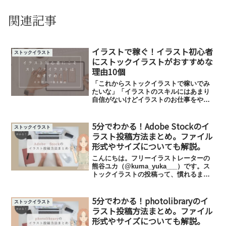
関連記事
イラストで稼ぐ！イラスト初心者
ストックイラスト
にストックイラストがおすすめな
理由10個
「これからストックイラストで稼いでみ
たいな」「イラストのスキルにはあまり
自信がないけどイラストのお仕事をやっ
てみたい！」こんな方に向けた記事で
す。イラストを始めたばかりだったりス
5分でわかる！Adobe Stockのイ
キルに自信がない人でも取りかかりやす
ストックイラスト
いのがストックイラスト。おすすめな理
ラスト投稿方法まとめ。ファイル
由は全部で10個あります。
形式やサイズについても解説。
こんにちは。フリーイラストレーターの
熊谷ユカ（@kuma_yuka___）です。ス
トックイラストの投稿って、慣れるまで
はかなり手こずりますよね…。私もスト
ックイラストを始めたてのころは、「タ
5分でわかる！photolibraryのイ
グって何？」「モデルリリースって
ストックイラスト
何？！ チェック入...
ラスト投稿方法まとめ。ファイル
形式やサイズについても解説。