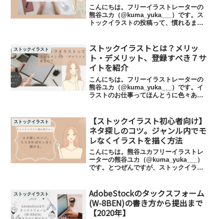
こんにちは。フリーイラストレーターの
熊谷ユカ（@kuma_yuka___）です。ス
トックイラストの投稿って、慣れるまで
はかなり手こずりますよね…。私もスト
ックイラストを始めたてのころは、「タ
ストックイラストとは？メリッ
グって何？」「モデルリリースって
ストックイラスト
何？！ チェック入...
ト・デメリット、登録すべき７サ
イトを紹介
こんにちは。フリーイラストレーターの
熊谷ユカ（@kuma_yuka___）です。イ
ラストのお仕事ってほんとうに色々あり
ますよね。その中でも、「ストックイラ
スト」はかなりおすすめです。一番の理
【ストックイラスト初心者向け】
由は、一般的な請負のイラストのお仕事
ストックイラスト
と違い、「自動...
ネタ探しのコツ。ジャンル内でモ
レなくイラストを描く方法
こんにちは。熊谷ユカフリーイラストレ
ーターの熊谷ユカ（@kuma_yuka___）
です。とつぜんですが、ストックイラス
トを描くためには、「ネタ」を考える必
要がありますよね。みなさんは「ネタ探
AdobeStockのタックスフォーム
し」、どうしてますか？いざストックイ
ストックイラスト
ラストを描き始...
(W-8BEN)の書き方から提出まで
【2020年】