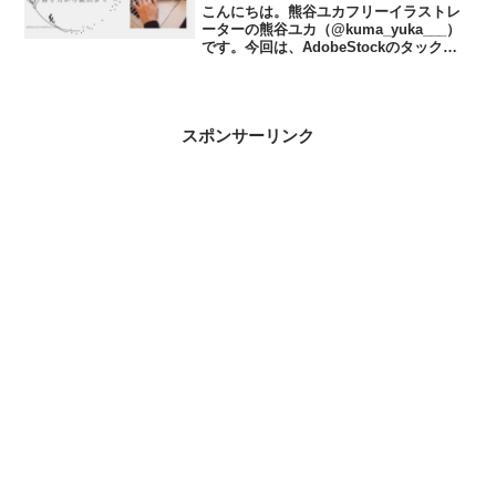
こんにちは。熊谷ユカフリーイラストレ
ーターの熊谷ユカ（@kuma_yuka___）
です。今回は、AdobeStockのタックス
フォーム(W-8BEN)の書き方・提出方法を
解説していきます。W-8BENを提出しな
いと、イラストの収益の28％が...
スポンサーリンク